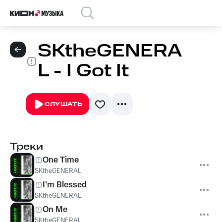
SKtheGENERA
L - I Got It
СЛУШАТЬ
Треки
One Time
SKtheGENERAL
I'm Blessed
SKtheGENERAL
On Me
SKtheGENERAL