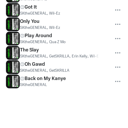
Got It
SKtheGENERAL
,
Wil-Ez
Only You
SKtheGENERAL
,
Wil-Ez
Play Around
SKtheGENERAL
,
Qua Z Mo
The Slay
SKtheGENERAL
,
GetSKRILLA
,
Erin Kelly
,
Wil-Ez
Oh Gawd
SKtheGENERAL
,
GetSKRILLA
Back on My Kanye
SKtheGENERAL