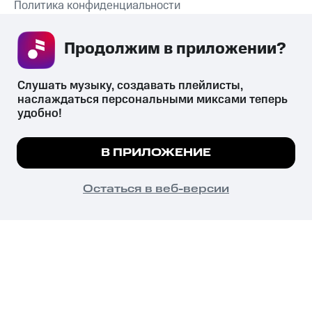
Политика конфиденциальности
Рекомендательные технологии
Продолжим в приложении? 
СКАЧАТЬ ПРИЛОЖЕНИЕ
Слушать музыку, создавать плейлисты, 
наслаждаться персональными миксами теперь 
удобно!
Незаконное потребление наркотических средств,
психотропных веществ, их аналогов причиняет вред здоровью,
Мы используем куки, чтобы на сайте все
В ПРИЛОЖЕНИЕ
их незаконный оборот запрещён и влечёт установленную
работало.
Подробнее
законодательством ответственность.
© 2026 ООО «КИОН».
ПОНЯТНО
Остаться в веб-версии
Все права защищены
18+
Главная
В приложение
Избранное