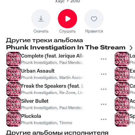
Хаус
2010
Скачать
Слушать
Нравится
Другие треки альбома
Phunk Investigation In The Stream
Complete (feat. Jerique Allan)
Lo
Phunk Investigation
,
Paul Mendez
,
Jerique Allan
Ph
Urban Assault
E
Phunk Investigation
,
Martin Accorsi
Ph
Freak the Speakers (feat. Lissie Curious)
Ca
Phunk Investigation
,
Re-Zone
,
Lissie Curious
Ph
Silver Bullet
Ac
Phunk Investigation
,
Paul Mendez
,
Andreas Mortiz
Ph
Pluckola
S
Phunk Investigation
,
Timmo
Ph
Другие альбомы исполнителя