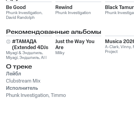
Be Good
Rewind
Black Tamur
Phunk Investigation
,
Phunk Investigation
Phunk Investiga
David Randolph
Рекомендованные альбомы
#ТАМАДА
Just the Way You
Musica 202
(Extended 4DJs
Are
A-Clark
,
Vinny
,
Project
Miyagi & Эндшпиль
Pack)
,
Milky
Miyagi
,
Эндшпиль
,
Al I
Bo
,
Wooshendoo
О треке
Лейбл
Clubstream Mix
Исполнитель
Phunk Investigation, Timmo