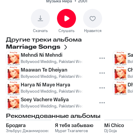
Majid, DJ Chino -
Музыка мира
2001
Mehndi Ni Mehndi
Скачать
Слушать
Нравится
Другие треки альбома
Marriage Songs
Mehndi Ni Mehndi
S
Bollywood Wedding
,
Pakistani Wedding
,
Punjabi Wedding
,
Sh
Bo
Maawan Te Dheiyan
Ch
Bollywood Wedding
,
Pakistani Wedding
,
Punjabi Wedding
,
Sh
Bo
Harya Ni Maye Harya
Dh
Bollywood Wedding
,
Pakistani Wedding
,
Punjabi Wedding
,
Sh
Bo
Soey Vachere Waliya
Bollywood Wedding
,
Pakistani Wedding
,
Punjabi Wedding
,
Sh
Рекомендованные альбомы
Бродяга
Я тебя забываю
Mi Chico
Эльбрус Джанмирзоев
Мурат Тхагалегов
Dj Goja