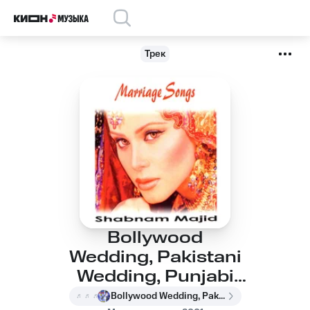
Трек
Bollywood
Wedding, Pakistani
Wedding, Punjabi
Wedding, Shabnam
Bollywood Wedding, Pakistani Wedding, Punjabi Wedding, Shabnam Majid, DJ Chino