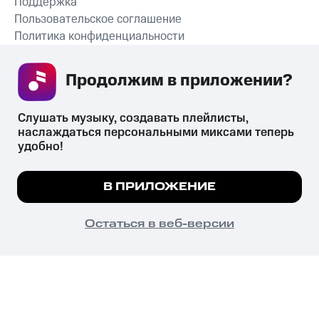
Поддержка
Пользовательское соглашение
Политика конфиденциальности
Рекомендательные технологии
Продолжим в приложении? 
СКАЧАТЬ ПРИЛОЖЕНИЕ
Слушать музыку, создавать плейлисты, 
наслаждаться персональными миксами теперь 
удобно!
Незаконное потребление наркотических средств,
психотропных веществ, их аналогов причиняет вред здоровью,
Мы используем куки, чтобы на сайте все
В ПРИЛОЖЕНИЕ
их незаконный оборот запрещён и влечёт установленную
работало.
Подробнее
законодательством ответственность.
© 2026 ООО «КИОН».
ПОНЯТНО
Остаться в веб-версии
Все права защищены
18+
Главная
В приложение
Избранное