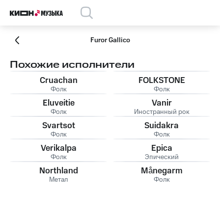
Furor Gallico
Похожие исполнители
Cruachan
FOLKSTONE
Фолк
Фолк
Eluveitie
Vanir
Фолк
Иностранный рок
Svartsot
Suidakra
Фолк
Фолк
Verikalpa
Epica
Фолк
Эпический
Northland
Månegarm
Метал
Фолк