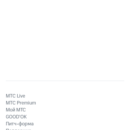
MTС Live
MTС Premium
Мой МТС
GOOD’OK
Питч-форма