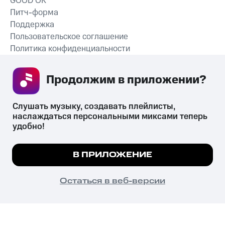
GOOD’OK
Питч-форма
Поддержка
Пользовательское соглашение
Политика конфиденциальности
Рекомендательные технологии
Продолжим в приложении? 
СКАЧАТЬ ПРИЛОЖЕНИЕ
Слушать музыку, создавать плейлисты, 
наслаждаться персональными миксами теперь 
удобно!
Незаконное потребление наркотических средств,
психотропных веществ, их аналогов причиняет вред здоровью,
Мы используем куки, чтобы на сайте все
В ПРИЛОЖЕНИЕ
их незаконный оборот запрещён и влечёт установленную
работало.
Подробнее
законодательством ответственность.
© 2026 ООО «КИОН».
ПОНЯТНО
Остаться в веб-версии
Все права защищены
18+
Главная
В приложение
Избранное