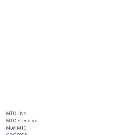
MTС Live
MTС Premium
Мой МТС