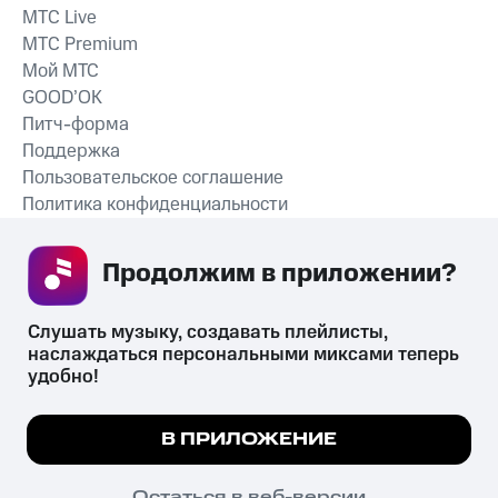
MTС Live
MTС Premium
Мой МТС
GOOD’OK
Питч-форма
Поддержка
Пользовательское соглашение
Политика конфиденциальности
Рекомендательные технологии
Продолжим в приложении? 
СКАЧАТЬ ПРИЛОЖЕНИЕ
Слушать музыку, создавать плейлисты, 
наслаждаться персональными миксами теперь 
удобно!
Незаконное потребление наркотических средств,
психотропных веществ, их аналогов причиняет вред здоровью,
Мы используем куки, чтобы на сайте все
В ПРИЛОЖЕНИЕ
их незаконный оборот запрещён и влечёт установленную
работало.
Подробнее
законодательством ответственность.
© 2026 ООО «КИОН».
ПОНЯТНО
Остаться в веб-версии