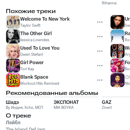
Rihanna
Похожие треки
Welcome To New York
Un
Taylor Swift
Sw
The Other Girl
R
Jessica Lowndes
Ro
Used To Love You
Wa
Gwen Stefani
Ar
Girl Power
Fo
Tori Kay
Bo
Blank Space
Workout Hits Remixed
Nic
Рекомендованные альбомы
Шадэ
ЭКСПОНАТ
GAZ
By Индия
,
Xcho
,
MOT
MIA BOYKA
Zivert
О треке
Лейбл
The Island Def Jam