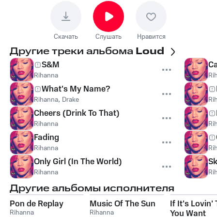
Скачать
Слушать
Нравится
Другие треки альбома
Loud
S&M
Ca
Rihanna
Ri
What's My Name?
Rihanna
,
Drake
Ri
Cheers (Drink To That)
Rihanna
Ri
Fading
Rihanna
Ri
Only Girl (In The World)
Sk
Rihanna
Ri
Другие альбомы исполнителя
Pon de Replay
Music Of The Sun
If It's Lovin'
Rihanna
Rihanna
You Want