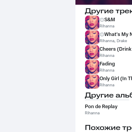
Другие тре
S&M
Rihanna
What's My 
Rihanna
,
Drake
Cheers (Drink
Rihanna
Fading
Rihanna
Only Girl (In 
Rihanna
Другие аль
Pon de Replay
Rihanna
Похожие тр