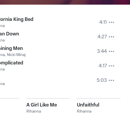
fornia King Bed
4:11
nna
an Down
4:27
nna
ining Men
3:44
nna
,
Nicki Minaj
mplicated
4:17
nna
5:03
nna
A Girl Like Me
Unfaithful
Rihanna
Rihanna