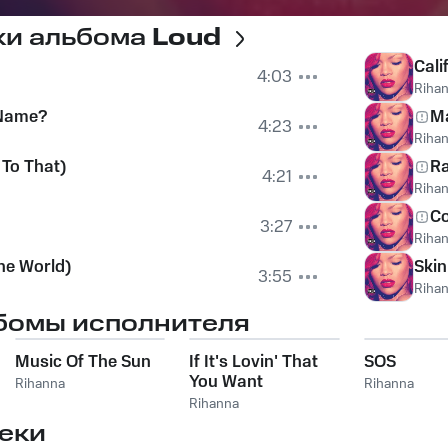
ки альбома
Loud
Cali
4:03
Riha
Name?
M
4:23
Riha
 To That)
Ra
4:21
Riha
Co
3:27
Riha
The World)
Skin
3:55
Riha
бомы исполнителя
Music Of The Sun
If It's Lovin' That
SOS
You Want
Rihanna
Rihanna
Rihanna
еки