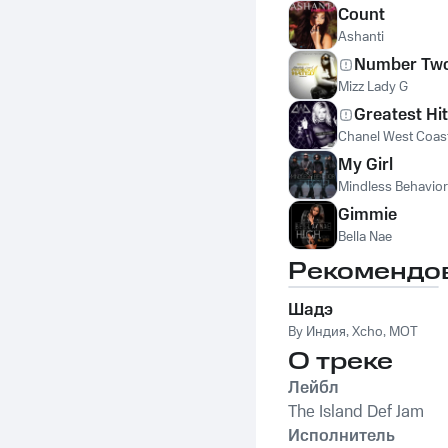
Count
Ashanti
Number Tw
Mizz Lady G
Greatest Hit
Chanel West Coas
My Girl
Mindless Behavior
Gimmie
Bella Nae
Рекомендо
Шадэ
By Индия
,
Xcho
,
MOT
О треке
Лейбл
The Island Def Jam
Исполнитель