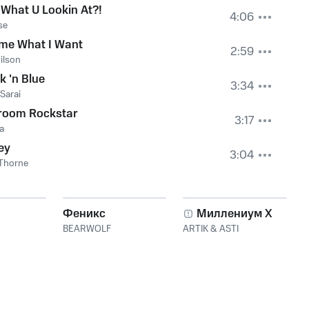
, What U Lookin At?!
4:06
se
me What I Want
2:59
Hilson
k 'n Blue
3:34
Sarai
room Rockstar
3:17
a
ey
3:04
 Thorne
Феникс
Миллениум X
BEARWOLF
ARTIK & ASTI