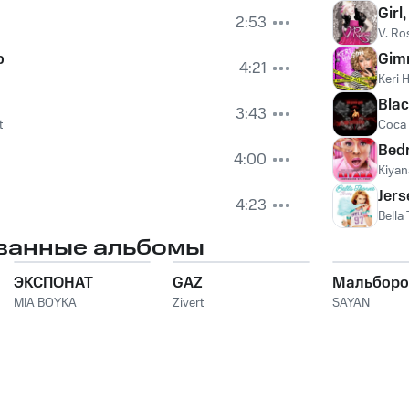
Girl
2:53
V. Ro
o
Gim
4:21
Keri 
Blac
3:43
t
Coca 
Bed
4:00
Kiyan
Jers
4:23
Bella
ванные альбомы
ЭКСПОНАТ
GAZ
Мальборо
MIA BOYKA
Zivert
SAYAN