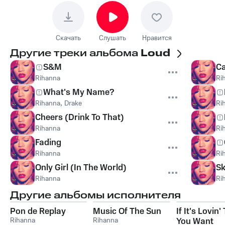
Скачать
Слушать
Нравится
Другие треки альбома
Loud
S&M
Ca
Rihanna
Ri
What's My Name?
Rihanna
,
Drake
Ri
Cheers (Drink To That)
Rihanna
Ri
Fading
Rihanna
Ri
Only Girl (In The World)
Sk
Rihanna
Ri
Другие альбомы исполнителя
Pon de Replay
Music Of The Sun
If It's Lovin'
Rihanna
Rihanna
You Want