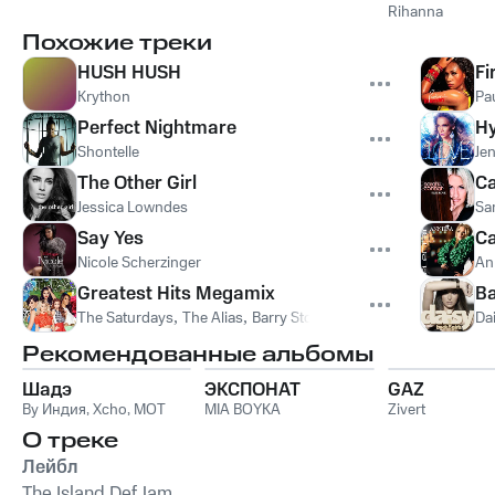
Rihanna
Похожие треки
HUSH HUSH
F
Krython
Pau
Perfect Nightmare
Hy
Shontelle
Je
The Other Girl
C
Jessica Lowndes
Sa
Say Yes
Ca
Nicole Scherzinger
An
Greatest Hits Megamix
Ba
The Saturdays
,
The Alias
,
Barry Stone
,
Julian Gingell
Da
Рекомендованные альбомы
Шадэ
ЭКСПОНАТ
GAZ
By Индия
,
Xcho
,
MOT
MIA BOYKA
Zivert
О треке
Лейбл
The Island Def Jam