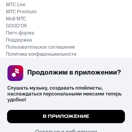
MTС Live
MTС Premium
Мой МТС
GOOD’OK
Питч-форма
Поддержка
Пользовательское соглашение
Политика конфиденциальности
Рекомендательные технологии
Продолжим в приложении? 
СКАЧАТЬ ПРИЛОЖЕНИЕ
Слушать музыку, создавать плейлисты, 
наслаждаться персональными миксами теперь 
удобно!
Незаконное потребление наркотических средств,
психотропных веществ, их аналогов причиняет вред здоровью,
Мы используем куки, чтобы на сайте все
В ПРИЛОЖЕНИЕ
их незаконный оборот запрещён и влечёт установленную
работало.
Подробнее
законодательством ответственность.
© 2026 ООО «КИОН».
ПОНЯТНО
Остаться в веб-версии