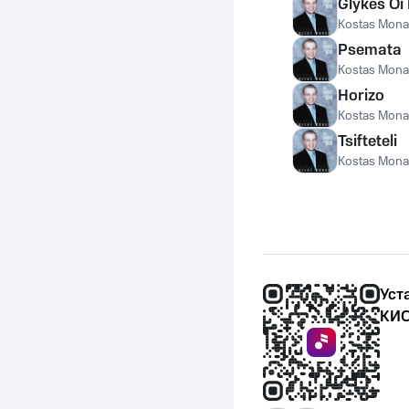
Glykes Oi
Kostas Mon
Psemata
Kostas Mon
Horizo
Kostas Mon
Tsifteteli
Kostas Mon
Уст
КИО