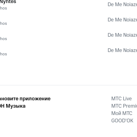
 Nyhtes
De Me Noiaz
ahos
De Me Noiaz
ahos
De Me Noiaz
ahos
De Me Noiaz
ahos
ановите приложение
MTС Live
Н Музыка
MTС Prem
Мой МТС
GOOD’OK