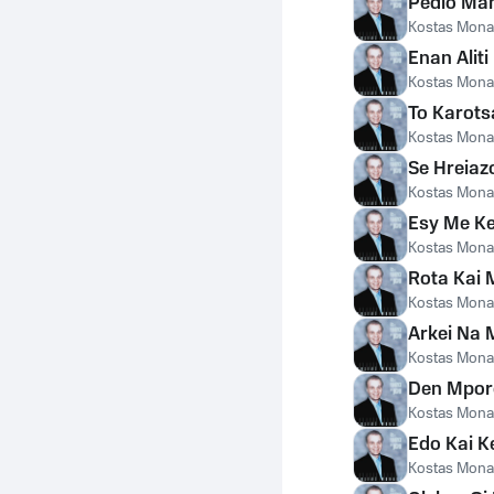
Pedio Ma
Kostas Mon
Enan Aliti
Kostas Mon
To Karots
Kostas Mon
Se Hreiaz
Kostas Mon
Esy Me Ke
Kostas Mon
Rota Kai
Kostas Mon
Arkei Na 
Kostas Mon
Den Mpor
Kostas Mon
Edo Kai K
Kostas Mon