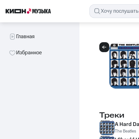
Главная
Избранное
Треки
A Hard Da
The Beatles