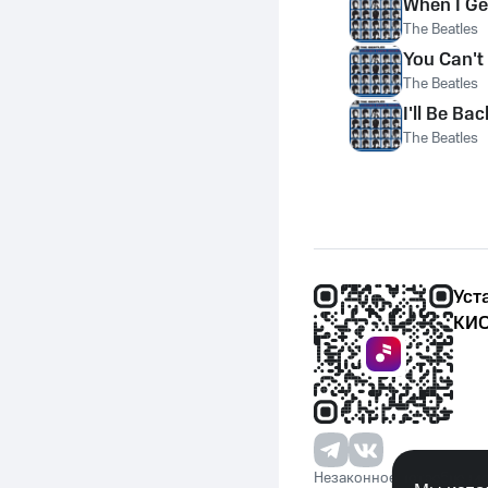
When I G
The Beatles
You Can't
The Beatles
I'll Be Bac
The Beatles
Уст
КИО
Незаконное потребление 