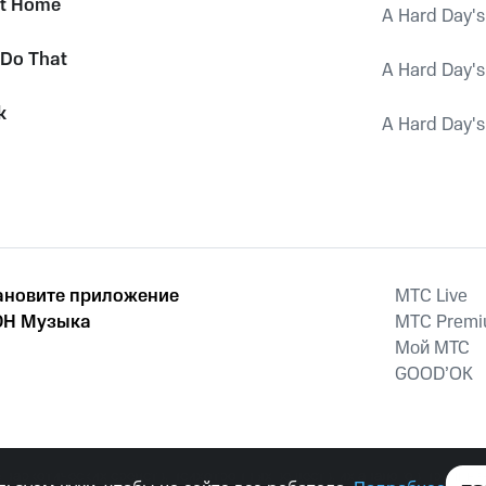
et Home
A Hard Day's
 Do That
A Hard Day's
k
A Hard Day's
ановите приложение
MTС Live
Н Музыка
MTС Prem
Мой МТС
GOOD’OK
наркотических средств, психотропных веществ, их аналогов причиня