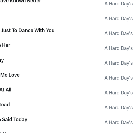
Have Known Better
A Hard Day's
A Hard Day's
 Just To Dance With You
A Hard Day's
e Her
A Hard Day's
hy
A Hard Day's
 Me Love
A Hard Day's
t All
A Hard Day's
stead
A Hard Day's
 Said Today
A Hard Day's