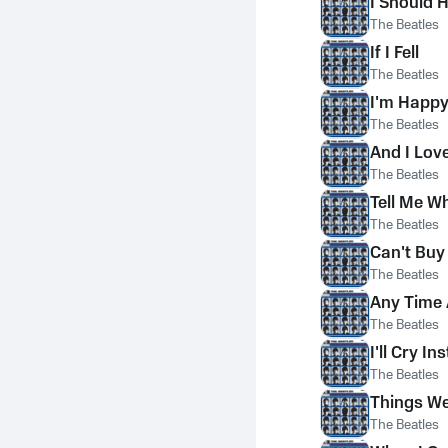
I Should 
The Beatles
If I Fell
The Beatles
I'm Happy
The Beatles
And I Lov
The Beatles
Tell Me W
The Beatles
Can't Buy
The Beatles
Any Time A
The Beatles
I'll Cry In
The Beatles
Things We
The Beatles