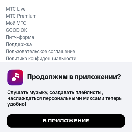
MTС Live
MTС Premium
Мой МТС
GOOD’OK
Питч-форма
Поддержка
Пользовательское соглашение
Политика конфиденциальности
Рекомендательные технологии
Продолжим в приложении? 
СКАЧАТЬ ПРИЛОЖЕНИЕ
Слушать музыку, создавать плейлисты, 
наслаждаться персональными миксами теперь 
удобно!
Незаконное потребление наркотических средств,
психотропных веществ, их аналогов причиняет вред здоровью,
Мы используем куки, чтобы на сайте все
В ПРИЛОЖЕНИЕ
их незаконный оборот запрещён и влечёт установленную
работало.
Подробнее
законодательством ответственность.