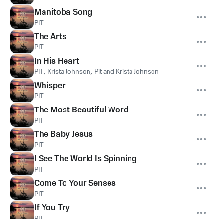
Manitoba Song
PIT
The Arts
PIT
In His Heart
PIT
,
Krista Johnson
,
Pit and Krista Johnson
Whisper
PIT
The Most Beautiful Word
PIT
The Baby Jesus
PIT
I See The World Is Spinning
PIT
Come To Your Senses
PIT
If You Try
PIT