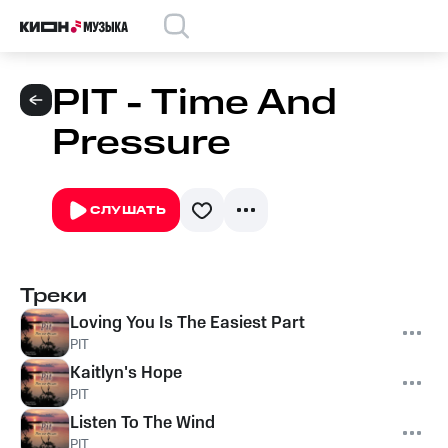
PIT - Time And
Pressure
СЛУШАТЬ
Треки
Loving You Is The Easiest Part
PIT
Kaitlyn's Hope
PIT
Listen To The Wind
PIT