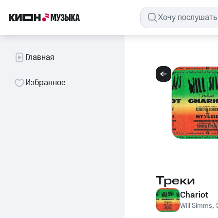
Главная
Избранное
Треки
Chariot
Will Simms
,