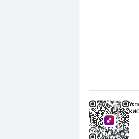
Уст
КИО