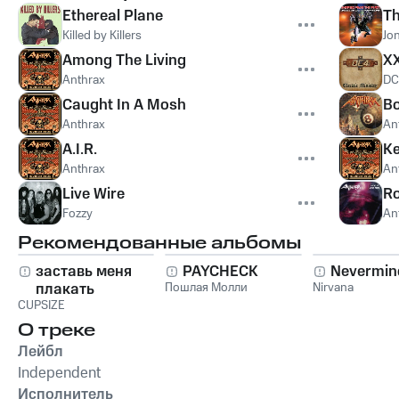
Ethereal Plane
T
Killed by Killers
Jo
Among The Living
X
Anthrax
DC
Caught In A Mosh
Bo
Anthrax
An
A.I.R.
Ke
Anthrax
An
Live Wire
Ro
Fozzy
An
Рекомендованные альбомы
заставь меня
PAYCHECK
Nevermin
плакать
Пошлая Молли
Nirvana
CUPSIZE
О треке
Лейбл
Independent
Исполнитель