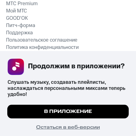
MTС Premium
Мой МТС
GOOD’OK
Питч-форма
Поддержка
Пользовательское соглашение
Политика конфиденциальности
Рекомендательные технологии
Продолжим в приложении? 
СКАЧАТЬ ПРИЛОЖЕНИЕ
Слушать музыку, создавать плейлисты, 
наслаждаться персональными миксами теперь 
удобно!
Незаконное потребление наркотических средств,
психотропных веществ, их аналогов причиняет вред здоровью,
Мы используем куки, чтобы на сайте все
В ПРИЛОЖЕНИЕ
их незаконный оборот запрещён и влечёт установленную
работало.
Подробнее
законодательством ответственность.
© 2026 ООО «КИОН».
ПОНЯТНО
Остаться в веб-версии
Все права защищены
18+
Главная
В приложение
Избранное