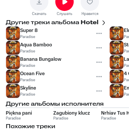
Скачать
Слушать
Нравится
Другие треки альбома
Hotel
Super 8
El
Paradise
Pa
Aqua Bamboo
St
Paradise
Pa
Banana Bungalow
La
Paradise
Pa
Ocean Five
4
Paradise
Pa
Skyline
E
Paradise
Pa
Другие альбомы исполнителя
Piękna pani
Zagubiony klucz
Nrhiav Tus 
Paradise
Paradise
Paradise
Похожие треки