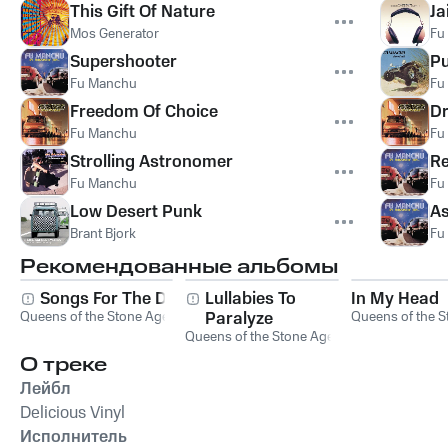
This Gift Of Nature
Ja
Mos Generator
Fu
Supershooter
Pu
Fu Manchu
Fu
Freedom Of Choice
Dr
Fu Manchu
Fu
Strolling Astronomer
Re
Fu Manchu
Fu
Low Desert Punk
As
Brant Bjork
Fu
Рекомендованные альбомы
Songs For The Deaf
Lullabies To
In My Head
Queens of the Stone Age
Paralyze
Queens of the S
Queens of the Stone Age
О треке
Лейбл
Delicious Vinyl
Исполнитель