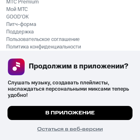
MTС Premium
Мой МТС
GOOD’OK
Питч-форма
Поддержка
Пользовательское соглашение
Политика конфиденциальности
Рекомендательные технологии
Продолжим в приложении? 
СКАЧАТЬ ПРИЛОЖЕНИЕ
Слушать музыку, создавать плейлисты, 
наслаждаться персональными миксами теперь 
удобно!
Незаконное потребление наркотических средств,
психотропных веществ, их аналогов причиняет вред здоровью,
Мы используем куки, чтобы на сайте все
В ПРИЛОЖЕНИЕ
их незаконный оборот запрещён и влечёт установленную
работало.
Подробнее
законодательством ответственность.
© 2026 ООО «КИОН».
ПОНЯТНО
Остаться в веб-версии
Все права защищены
18+
Главная
В приложение
Избранное