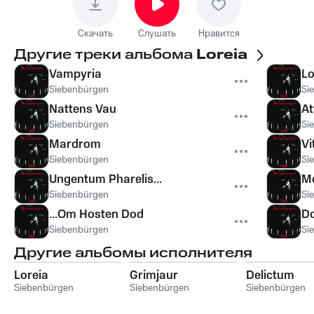
Скачать
Слушать
Нравится
Другие треки альбома
Loreia
Vampyria
Lo
Siebenbürgen
Si
Nattens Vau
At
Siebenbürgen
Si
Mardrom
Vi
Siebenbürgen
Si
Ungentum Pharelis...
Mo
Siebenbürgen
Si
...Om Hosten Dod
D
Siebenbürgen
Si
Другие альбомы исполнителя
Loreia
Grimjaur
Delictum
Siebenbürgen
Siebenbürgen
Siebenbürgen