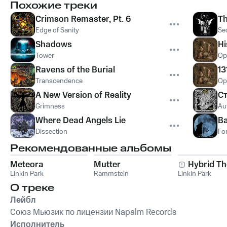
Похожие треки
Crimson Remaster, Pt. 6
Th
Edge of Sanity
Se
Shadows
Hi
Tower
Op
Ravens of the Burial
13
Transcendence
Op
A New Version of Reality
Ст
Grimness
Au
Where Dead Angels Lie
Ba
Dissection
For
Рекомендованные альбомы
Meteora
Mutter
Hybrid Th
Linkin Park
Rammstein
Linkin Park
О треке
Лейбл
Союз Мьюзик по лицензии Napalm Records
Исполнитель