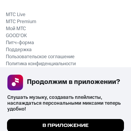
MTС Live
MTС Premium
Мой МТС
GOOD’OK
Питч-форма
Поддержка
Пользовательское соглашение
Политика конфиденциальности
Рекомендательные технологии
Продолжим в приложении? 
СКАЧАТЬ ПРИЛОЖЕНИЕ
Слушать музыку, создавать плейлисты, 
наслаждаться персональными миксами теперь 
удобно!
Незаконное потребление наркотических средств,
психотропных веществ, их аналогов причиняет вред здоровью,
Мы используем куки, чтобы на сайте все
В ПРИЛОЖЕНИЕ
их незаконный оборот запрещён и влечёт установленную
работало.
Подробнее