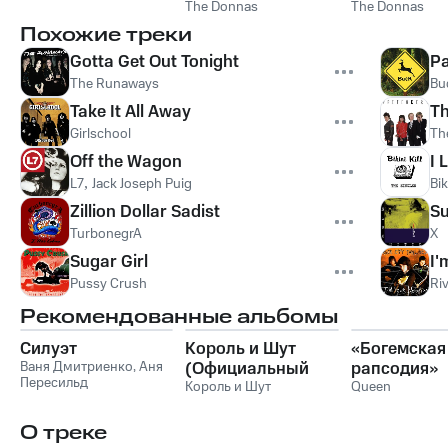
The Donnas
The Donnas
Похожие треки
Gotta Get Out Tonight
Pa
The Runaways
Bu
Take It All Away
Th
Girlschool
Th
Off the Wagon
I 
L7
,
Jack Joseph Puig
Bik
Zillion Dollar Sadist
Su
TurbonegrA
X
Sugar Girl
I'
Pussy Crush
Riv
Рекомендованные альбомы
Силуэт
Король и Шут
«Богемская
Ваня Дмитриенко
,
Аня
(Официальный
рапсодия»
Пересильд
саундтрек), Часть
Король и Шут
Queen
1
О треке