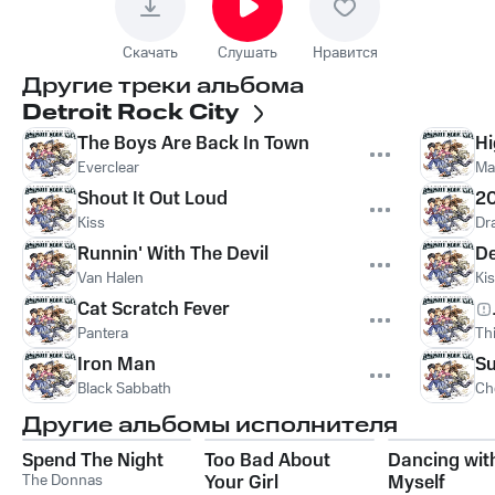
Скачать
Слушать
Нравится
Другие треки альбома
Detroit Rock City
The Boys Are Back In Town
Hi
Everclear
Ma
Shout It Out Loud
20
Kiss
Dr
Runnin' With The Devil
De
Van Halen
Ki
Cat Scratch Fever
Pantera
Thi
Iron Man
Su
Black Sabbath
Ch
Другие альбомы исполнителя
Spend The Night
Too Bad About
Dancing wit
The Donnas
Your Girl
Myself