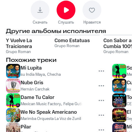
Скачать
Слушать
Нравится
Другие альбомы исполнителя
Y Vuelve La
Como Estatuas
Con Sabor a
Traicionera
Grupo Roman
Cumbia 10
Grupo Roman
Sonidero
Grupo Roman
Похожие треки
Mi Lupita
S
su India Maya
,
Checha
Me
Nube Gris
Cu
Hernán Carchak
su
Dame Tu Calor
To
Mexican Music Factory
,
Felipe Gutiérrez
,
Domingo Suarez
,
Ant
CE
We No Speak Americano
El
Marimba Orquesta La Voz de Zunil
Se
Pilar
Mi