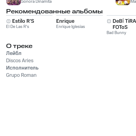
Sonora Dinamita
Ma
Рекомендованные альбомы
Estilo R'S
Enrique
DeBÍ TiR
El De Las R's
Enrique Iglesias
FOToS
Bad Bunny
О треке
Лейбл
Discos Aries
Исполнитель
Grupo Roman