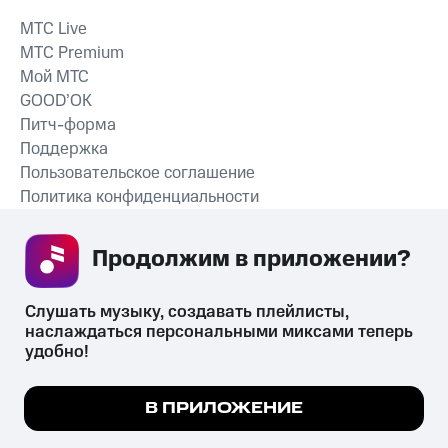
MTС Live
MTС Premium
Мой МТС
GOOD’OK
Питч-форма
Поддержка
Пользовательское соглашение
Политика конфиденциальности
Рекомендательные технологии
Продолжим в приложении? 
СКАЧАТЬ ПРИЛОЖЕНИЕ
Слушать музыку, создавать плейлисты, 
наслаждаться персональными миксами теперь 
удобно!
Незаконное потребление наркотических средств,
психотропных веществ, их аналогов причиняет вред здоровью,
Мы используем куки, чтобы на сайте все
В ПРИЛОЖЕНИЕ
их незаконный оборот запрещён и влечёт установленную
работало.
Подробнее
законодательством ответственность.