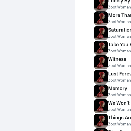
Lonely By
Zoot Woman
More Tha
Zoot Woman
Saturatio
Zoot Woman
Take You 
Zoot Woman
Witness
Zoot Woman
Lust Fore
Zoot Woman
Memory
Zoot Woman
We Won't
Zoot Woman
Things Ar
Zoot Woman