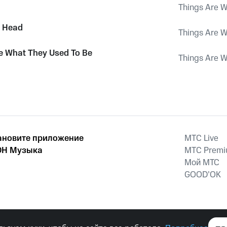
Things Are W
y Head
Things Are W
e What They Used To Be
Things Are W
ановите приложение
MTС Live
Н Музыка
MTС Prem
Мой МТС
GOOD’OK
наркотических средств, психотропных веществ, их аналогов причиня