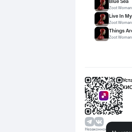
Blue Sea
Zoot Woman
Live In M
Zoot Woman
Things Ar
Zoot Woman
Уст
КИО
Незаконное потребление 