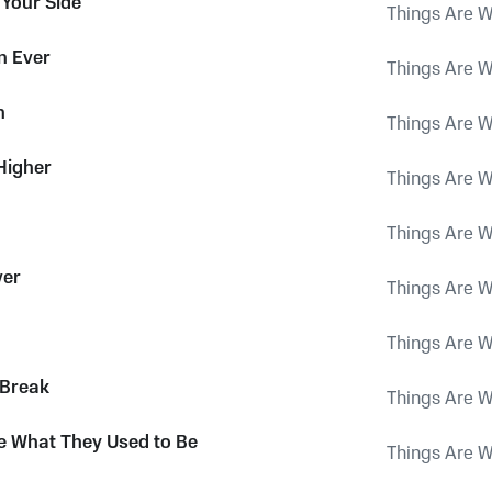
 Your Side
Things Are W
n Ever
Things Are W
n
Things Are W
Higher
Things Are W
Things Are W
ver
Things Are W
Things Are W
 Break
Things Are W
e What They Used to Be
Things Are W