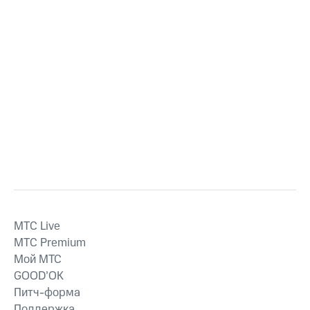
MTС Live
MTС Premium
Мой МТС
GOOD’OK
Питч-форма
Поддержка