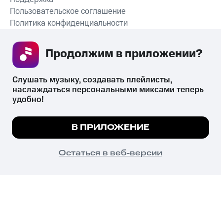
Пользовательское соглашение
Политика конфиденциальности
Рекомендательные технологии
Продолжим в приложении? 
СКАЧАТЬ ПРИЛОЖЕНИЕ
Слушать музыку, создавать плейлисты, 
наслаждаться персональными миксами теперь 
удобно!
Незаконное потребление наркотических средств,
психотропных веществ, их аналогов причиняет вред здоровью,
Мы используем куки, чтобы на сайте все
В ПРИЛОЖЕНИЕ
их незаконный оборот запрещён и влечёт установленную
работало.
Подробнее
законодательством ответственность.
© 2026 ООО «КИОН».
ПОНЯТНО
Остаться в веб-версии
Все права защищены
18+
Главная
В приложение
Избранное