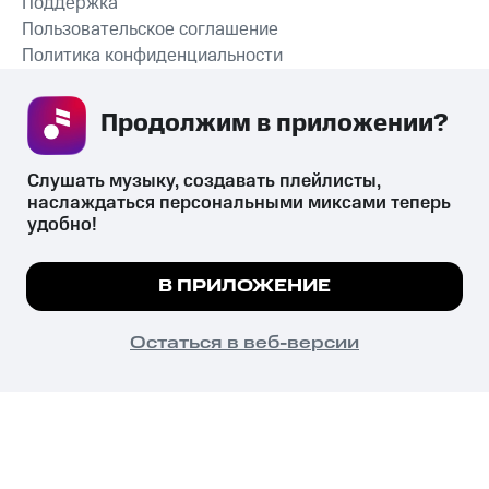
Поддержка
Пользовательское соглашение
Политика конфиденциальности
Рекомендательные технологии
Продолжим в приложении? 
СКАЧАТЬ ПРИЛОЖЕНИЕ
Слушать музыку, создавать плейлисты, 
наслаждаться персональными миксами теперь 
удобно!
Незаконное потребление наркотических средств,
психотропных веществ, их аналогов причиняет вред здоровью,
Мы используем куки, чтобы на сайте все
В ПРИЛОЖЕНИЕ
их незаконный оборот запрещён и влечёт установленную
работало.
Подробнее
законодательством ответственность.
© 2026 ООО «КИОН».
ПОНЯТНО
Остаться в веб-версии
Все права защищены
18+
Главная
В приложение
Избранное