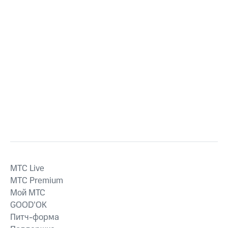
MTС Live
MTС Premium
Мой МТС
GOOD’OK
Питч-форма