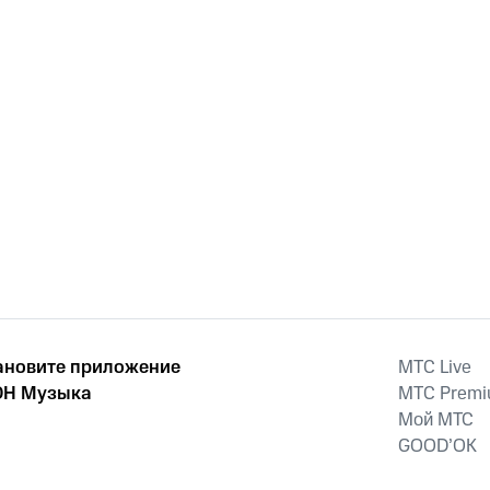
ановите приложение
MTС Live
Н Музыка
MTС Prem
Мой МТС
GOOD’OK