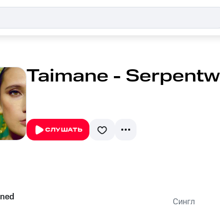
Taimane - Serpentw
СЛУШАТЬ
ined
Сингл