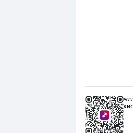
Уст
КИО