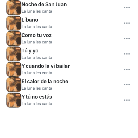
Noche de San Juan
La luna les canta
Líbano
La luna les canta
Como tu voz
La luna les canta
Tú y yo
La luna les canta
Y cuando la vi bailar
La luna les canta
El calor de la noche
La luna les canta
Y tú no estás
La luna les canta