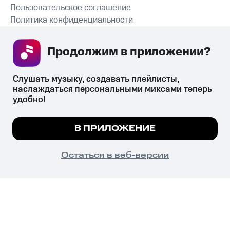
Пользовательское соглашение
Политика конфиденциальности
Рекомендательные технологии
Продолжим в приложении? 
СКАЧАТЬ ПРИЛОЖЕНИЕ
Слушать музыку, создавать плейлисты, 
наслаждаться персональными миксами теперь 
удобно!
Незаконное потребление наркотических средств,
психотропных веществ, их аналогов причиняет вред здоровью,
Мы используем куки, чтобы на сайте все
В ПРИЛОЖЕНИЕ
их незаконный оборот запрещён и влечёт установленную
работало.
Подробнее
законодательством ответственность.
© 2026 ООО «КИОН».
ПОНЯТНО
Остаться в веб-версии
Все права защищены
18+
Главная
В приложение
Избранное