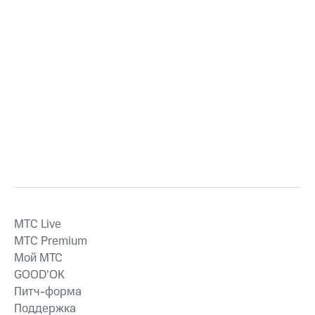
MTС Live
MTС Premium
Мой МТС
GOOD’OK
Питч-форма
Поддержка