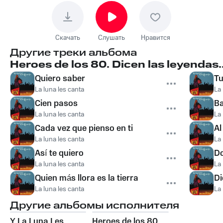
Скачать
Слушать
Нравится
Другие треки альбома
Heroes de los 80. Dicen las leyendas..
Quiero saber
Tu
La luna les canta
La 
Cien pasos
Ba
La luna les canta
La 
Cada vez que pienso en ti
Al
La luna les canta
La 
Así te quiero
Do
La luna les canta
La 
Quien más llora es la tierra
Di
La luna les canta
La 
Другие альбомы исполнителя
Y La Luna Les
Heroes de los 80.