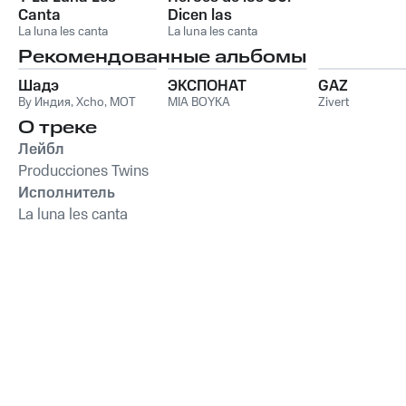
Canta
Dicen las
La luna les canta
leyendas...
La luna les canta
Рекомендованные альбомы
Шадэ
ЭКСПОНАТ
GAZ
By Индия
,
Xcho
,
MOT
MIA BOYKA
Zivert
О треке
Лейбл
Producciones Twins
Исполнитель
La luna les canta