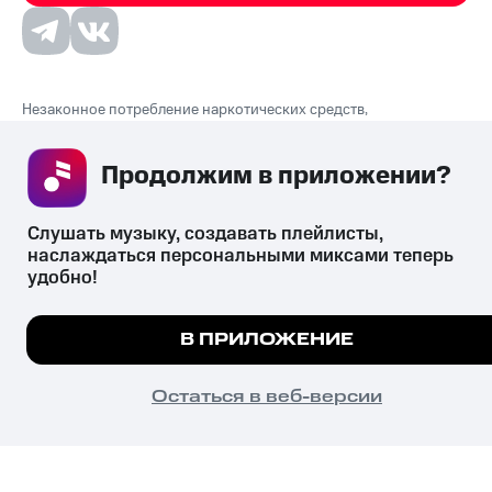
Незаконное потребление наркотических средств,
психотропных веществ, их аналогов причиняет вред здоровью,
их незаконный оборот запрещён и влечёт установленную
Продолжим в приложении? 
законодательством ответственность.
© 2026 ООО «КИОН».
Все права защищены
18+
Слушать музыку, создавать плейлисты, 
наслаждаться персональными миксами теперь 
удобно!
Мы используем куки, чтобы на сайте все работало.
В ПРИЛОЖЕНИЕ
Подробнее
ПОНЯТНО
Остаться в веб-версии
Главная
В приложение
Избранное