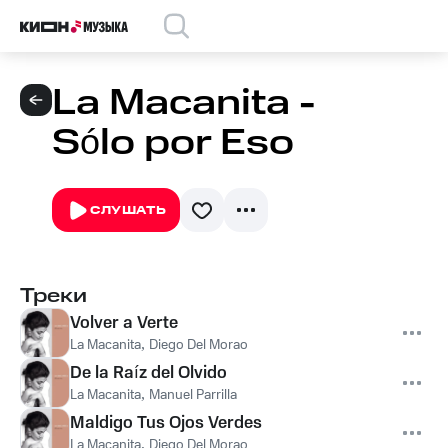
La Macanita -
Sólo por Eso
СЛУШАТЬ
Треки
Volver a Verte
La Macanita
,
Diego Del Morao
De la Raíz del Olvido
La Macanita
,
Manuel Parrilla
Maldigo Tus Ojos Verdes
La Macanita
,
Diego Del Morao