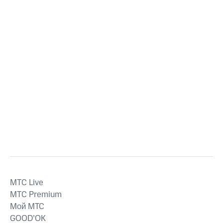
MTС Live
MTС Premium
Мой МТС
GOOD’OK