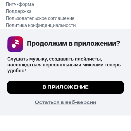
Питч-форма
Поддержка
Пользовательское соглашение
Политика конфиденциальности
Рекомендательные технологии
Продолжим в приложении? 
СКАЧАТЬ ПРИЛОЖЕНИЕ
Слушать музыку, создавать плейлисты, 
наслаждаться персональными миксами теперь 
удобно!
Незаконное потребление наркотических средств,
психотропных веществ, их аналогов причиняет вред здоровью,
Мы используем куки, чтобы на сайте все
В ПРИЛОЖЕНИЕ
их незаконный оборот запрещён и влечёт установленную
работало.
Подробнее
законодательством ответственность.
© 2026 ООО «КИОН».
ПОНЯТНО
Остаться в веб-версии
Все права защищены
18+
Главная
В приложение
Избранное