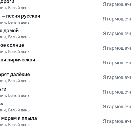
дороги
Я гармошечк
мин
,
Белый день
 – песня русская
Я гармошечк
мин
,
Белый день
е домой
Я гармошечк
мин
,
Белый день
ое солнце
Я гармошечк
мин
,
Белый день
ая лирическая
Я гармошечк
орят далёкие
Я гармошечк
мин
,
Белый день
уги
Я гармошечк
мин
,
Белый день
вь
Я гармошечк
мин
,
Белый день
 морем я плыла
Я гармошечк
мин
,
Белый день