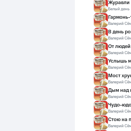
Журавли
Белый день
Гармонь-
Валерий Сё
В день р
Валерий Сё
От людей
Валерий Сё
Услышь м
Валерий Сё
Мост хру
Валерий Сё
Дым над 
Валерий Сё
Чудо-юд
Валерий Сё
Стою на 
Валерий Сё