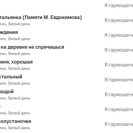
Я гармошечк
тальянка (Памяти М. Евдокимова)
Я гармошечк
мин
,
Белый день
ождения
Я гармошечк
мин
,
Белый день
 на деревне не спрячешься
Я гармошечк
мин
,
Белый день
еня, хорошая
Я гармошечк
мин
,
Белый день
стальный
Я гармошечк
мин
,
Белый день
водой
Я гармошечк
мин
,
Белый день
о
Я гармошечк
мин
,
Белый день
полустаночке
Я гармошечк
мин
,
Белый день