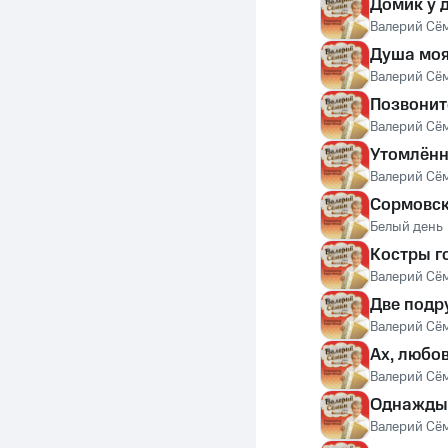
Домик у 
Валерий Сё
Душа моя
Валерий Сё
Позвонит
Валерий Сё
Утомлённ
Валерий Сё
Сормовск
Белый день
Костры г
Валерий Сё
Две подр
Валерий Сё
Ах, любо
Валерий Сё
Однажды
Валерий Сё