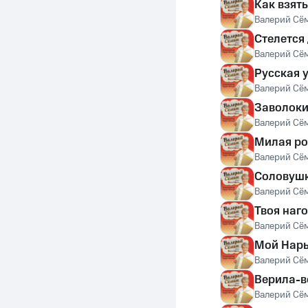
Как взять
Валерий Сё
Стелется
Валерий Сё
Русская 
Валерий Сё
Заволоки
Валерий Сё
Милая р
Валерий Сё
Соловушк
Валерий Сё
Твоя наг
Валерий Сё
Мой Нар
Валерий Сё
Верила-
Валерий Сё