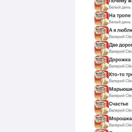
Почему ж
Белый день
На тропе
Белый день
А я любл
Валерий Сё
Две доро
Валерий Сё
Дорожка
Валерий Сё
Кто-то тр
Валерий Сё
Марьюш
Валерий Сё
Счастье
Валерий Сё
Морошка
Валерий Сё