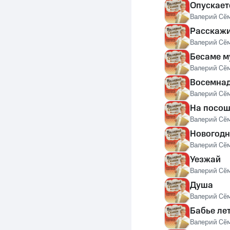
Опускает
Валерий Сё
Расскажи
Валерий Сё
Бесаме м
Валерий Сё
Восемнад
Валерий Сё
На посо
Валерий Сё
Новогодн
Валерий Сё
Уезжай
Валерий Сё
Душа
Валерий Сё
Бабье ле
Валерий Сё