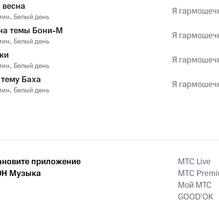
 весна
Я гармошечк
мин
,
Белый день
на темы Бони-М
Я гармошечк
мин
,
Белый день
ки
Я гармошечк
мин
,
Белый день
 тему Баха
Я гармошечк
мин
,
Белый день
ановите приложение
MTС Live
Н Музыка
MTС Prem
Мой МТС
GOOD’OK