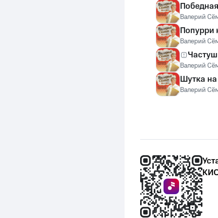
Победная
Валерий Сё
Попурри 
Валерий Сё
Частуш
Валерий Сё
Шутка на
Валерий Сё
Уст
КИО