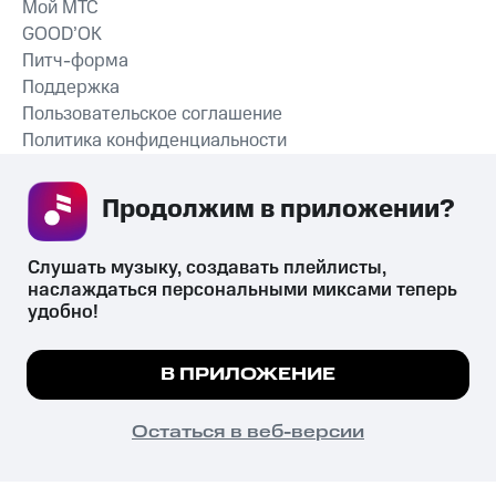
Мой МТС
GOOD’OK
Питч-форма
Поддержка
Пользовательское соглашение
Политика конфиденциальности
Рекомендательные технологии
Продолжим в приложении? 
СКАЧАТЬ ПРИЛОЖЕНИЕ
Слушать музыку, создавать плейлисты, 
наслаждаться персональными миксами теперь 
удобно!
Незаконное потребление наркотических средств,
психотропных веществ, их аналогов причиняет вред здоровью,
Мы используем куки, чтобы на сайте все
В ПРИЛОЖЕНИЕ
их незаконный оборот запрещён и влечёт установленную
работало.
Подробнее
законодательством ответственность.
© 2026 ООО «КИОН».
ПОНЯТНО
Остаться в веб-версии
Все права защищены
18+
Главная
В приложение
Избранное