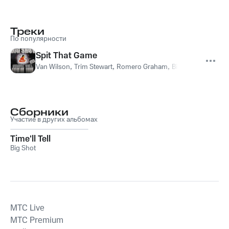
Треки
По популярности
Spit That Game
Van Wilson
,
Trim Stewart
,
Romero Graham
,
Big Shot
Сборники
Участие в других альбомах
Time'll Tell
Big Shot
MTС Live
MTС Premium