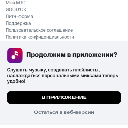
Мой МТС
GOOD’OK
Питч-форма
Поддержка
Пользовательское соглашение
Политика конфиденциальности
Рекомендательные технологии
Продолжим в приложении? 
СКАЧАТЬ ПРИЛОЖЕНИЕ
Слушать музыку, создавать плейлисты, 
наслаждаться персональными миксами теперь 
удобно!
Незаконное потребление наркотических средств,
психотропных веществ, их аналогов причиняет вред здоровью,
Мы используем куки, чтобы на сайте все
В ПРИЛОЖЕНИЕ
их незаконный оборот запрещён и влечёт установленную
работало.
Подробнее
законодательством ответственность.
© 2026 ООО «КИОН».
ПОНЯТНО
Остаться в веб-версии
Все права защищены
18+
Главная
В приложение
Избранное