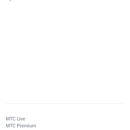
MTС Live
MTС Premium