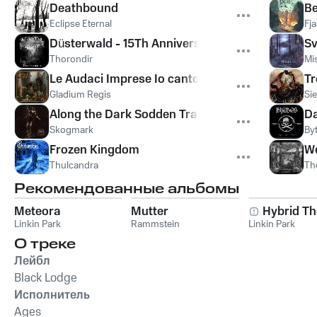
Deathbound
B
Eclipse Eternal
Fja
Düsterwald - 15Th Anniversary
Sv
Thorondir
Mi
Le Audaci Imprese Io canto
Tr
Gladium Regis
Si
Along the Dark Sodden Trails
Da
Skogmark
By
Frozen Kingdom
We
Thulcandra
Th
Рекомендованные альбомы
Meteora
Mutter
Hybrid Th
Linkin Park
Rammstein
Linkin Park
О треке
Лейбл
Black Lodge
Исполнитель
Ages