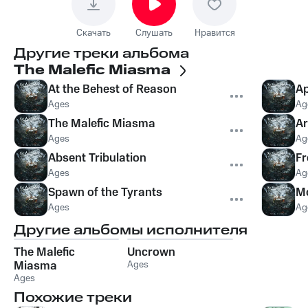
Скачать
Слушать
Нравится
Другие треки альбома
The Malefic Miasma
At the Behest of Reason
Ap
Ages
Ag
The Malefic Miasma
Ar
Ages
Ag
Absent Tribulation
Fr
Ages
Ag
Spawn of the Tyrants
Mo
Ages
Ag
Другие альбомы исполнителя
The Malefic
Uncrown
Miasma
Ages
Ages
Похожие треки