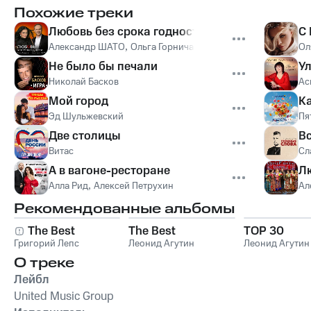
Похожие треки
Любовь без срока годности
С 
Александр ШАТО
,
Ольга Горничар
Ол
Не было бы печали
У
Николай Басков
Ас
Мой город
Ка
Эд Шульжевский
Пя
Две столицы
В
Витас
Сл
А в вагоне-ресторане
Л
Алла Рид
,
Алексей Петрухин
Ал
Рекомендованные альбомы
The Best
The Best
TOP 30
Григорий Лепс
Леонид Агутин
Леонид Агутин
О треке
Лейбл
United Music Group