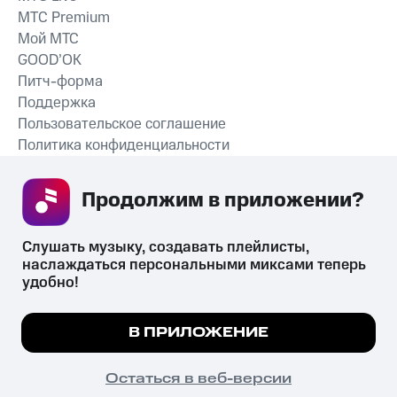
MTС Premium
Мой МТС
GOOD’OK
Питч-форма
Поддержка
Пользовательское соглашение
Политика конфиденциальности
Рекомендательные технологии
Продолжим в приложении? 
СКАЧАТЬ ПРИЛОЖЕНИЕ
Слушать музыку, создавать плейлисты, 
наслаждаться персональными миксами теперь 
удобно!
Незаконное потребление наркотических средств,
психотропных веществ, их аналогов причиняет вред здоровью,
Мы используем куки, чтобы на сайте все
В ПРИЛОЖЕНИЕ
их незаконный оборот запрещён и влечёт установленную
работало.
Подробнее
законодательством ответственность.
© 2026 ООО «КИОН».
ПОНЯТНО
Остаться в веб-версии
Все права защищены
18+