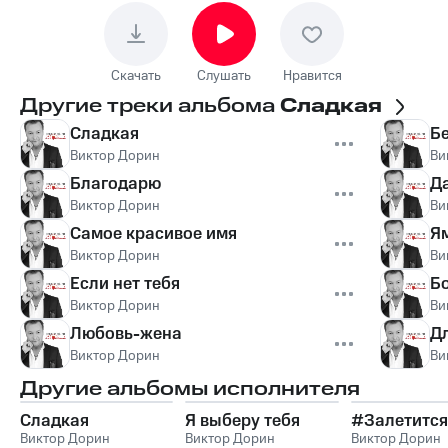
Скачать
Слушать
Нравится
Другие треки альбома
Сладкая
Сладкая
Б
Виктор Дорин
Ви
Благодарю
Да
Виктор Дорин
Ви
Самое красивое имя
Я
Виктор Дорин
Ви
Если нет тебя
Б
Виктор Дорин
Ви
Любовь-жена
Дл
Виктор Дорин
Ви
Другие альбомы исполнителя
Сладкая
Я выберу тебя
#Залетится
Виктор Дорин
Виктор Дорин
Виктор Дорин