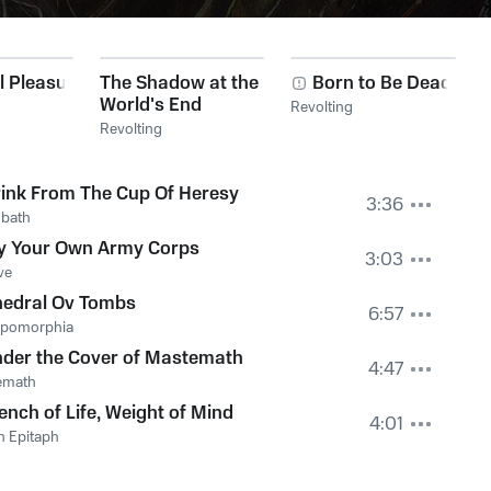
l Pleasures
The Shadow at the
Born to Be Dead
World's End
Revolting
Revolting
ink From The Cup Of Heresy
3:36
dbath
y Your Own Army Corps
3:03
ve
hedral Ov Tombs
6:57
opomorphia
der the Cover of Mastemath
4:47
emath
ench of Life, Weight of Mind
4:01
 Epitaph