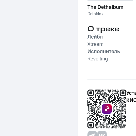
The Dethalbum
Dethklok
О треке
Лейбл
Xtreem
Исполнитель
Revolting
Уст
КИО