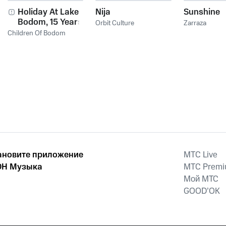
Holiday At Lake
Nija
Sunshine
Bodom, 15 Years of
Orbit Culture
Zarraza
Wasted Youth
Children Of Bodom
ановите приложение
MTС Live
Н Музыка
MTС Prem
Мой МТС
GOOD’OK