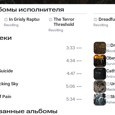
бомы исполнителя
In Grisly Rapture
The Terror
Dreadfu
Threshold
Revolting
Revolting
Revolting
еки
Dr
3:33
Bloo
Obe
4:34
Survi
uicide
Cat
4:47
Antr
ucking Sky
Un
5:06
Mast
f Pain
St
5:34
Ashen
ванные альбомы