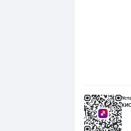
Уст
КИО