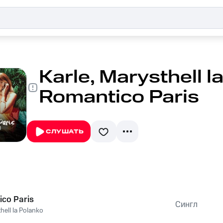
Karle, Marysthell l
Romantico Paris
СЛУШАТЬ
co Paris
Сингл
hell la Polanko