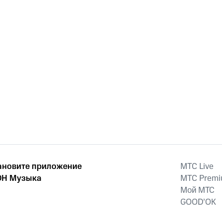
ановите приложение
MTС Live
Н Музыка
MTС Prem
Мой МТС
GOOD’OK