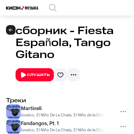
сборник - Fiesta
Española, Tango
Gitano
СЛУШАТЬ
Треки
Martineli
Joseico
,
El Niño De La Chata
,
El Niño de la Chata, Joseico
Fandangos, Pt. 1
Joseico
,
El Niño De La Chata
,
El Niño de la Chata, Joseico