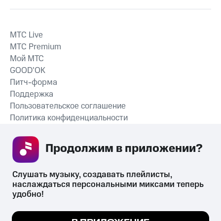
MTС Live
MTС Premium
Мой МТС
GOOD’OK
Питч-форма
Поддержка
Пользовательское соглашение
Политика конфиденциальности
Рекомендательные технологии
Продолжим в приложении? 
СКАЧАТЬ ПРИЛОЖЕНИЕ
Слушать музыку, создавать плейлисты, 
наслаждаться персональными миксами теперь 
удобно!
Незаконное потребление наркотических средств,
психотропных веществ, их аналогов причиняет вред здоровью,
Мы используем куки, чтобы на сайте все