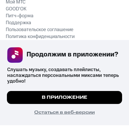
Мой МТС
GOOD’OK
Питч-форма
Поддержка
Пользовательское соглашение
Политика конфиденциальности
Рекомендательные технологии
Продолжим в приложении? 
СКАЧАТЬ ПРИЛОЖЕНИЕ
Слушать музыку, создавать плейлисты, 
наслаждаться персональными миксами теперь 
удобно!
Незаконное потребление наркотических средств,
психотропных веществ, их аналогов причиняет вред здоровью,
Мы используем куки, чтобы на сайте все
В ПРИЛОЖЕНИЕ
их незаконный оборот запрещён и влечёт установленную
работало.
Подробнее
законодательством ответственность.
© 2026 ООО «КИОН».
ПОНЯТНО
Остаться в веб-версии
Все права защищены
18+
Главная
В приложение
Избранное