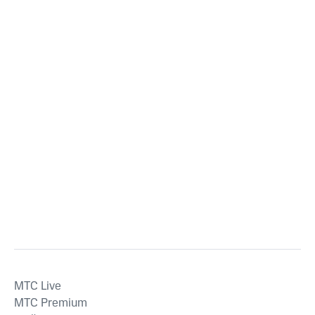
MTС Live
MTС Premium