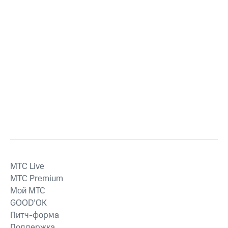
MTС Live
MTС Premium
Мой МТС
GOOD’OK
Питч-форма
Поддержка