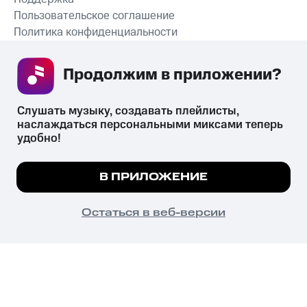
Пользовательское соглашение
Политика конфиденциальности
Рекомендательные технологии
Продолжим в приложении? 
СКАЧАТЬ ПРИЛОЖЕНИЕ
Слушать музыку, создавать плейлисты, 
наслаждаться персональными миксами теперь 
удобно!
Незаконное потребление наркотических средств,
психотропных веществ, их аналогов причиняет вред здоровью,
Мы используем куки, чтобы на сайте все
В ПРИЛОЖЕНИЕ
их незаконный оборот запрещён и влечёт установленную
работало.
Подробнее
законодательством ответственность.
© 2026 ООО «КИОН».
ПОНЯТНО
Остаться в веб-версии
Все права защищены
18+
Главная
В приложение
Избранное