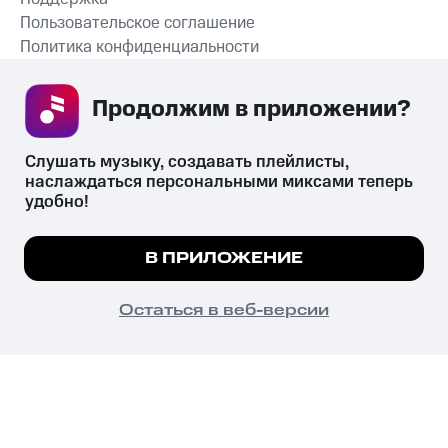
Пользовательское соглашение
Политика конфиденциальности
Рекомендательные технологии
Продолжим в приложении? 
СКАЧАТЬ ПРИЛОЖЕНИЕ
Слушать музыку, создавать плейлисты, 
наслаждаться персональными миксами теперь 
удобно!
Незаконное потребление наркотических средств,
психотропных веществ, их аналогов причиняет вред здоровью,
Мы используем куки, чтобы на сайте все
В ПРИЛОЖЕНИЕ
их незаконный оборот запрещён и влечёт установленную
работало.
Подробнее
законодательством ответственность.
© 2026 ООО «КИОН».
ПОНЯТНО
Остаться в веб-версии
Все права защищены
18+
Главная
В приложение
Избранное