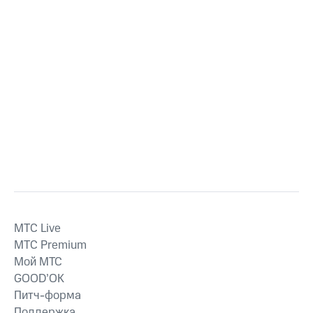
MTС Live
MTС Premium
Мой МТС
GOOD’OK
Питч-форма
Поддержка