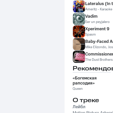
Lateralus (In t
Ameritz - Karaoke
Vadim
Ser un peyjalero
Xperiment 9
Spasm
Baby-Faced A
Mike Elizondo
,
Jo
Commissioner
The Dust Brothers
Рекомендо
«Богемская
рапсодия»
Queen
О треке
Лейбл