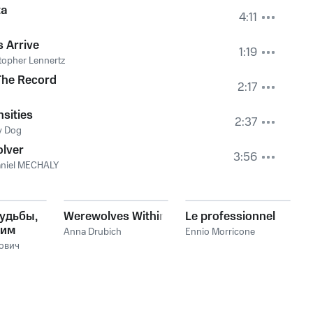
ta
4:11
 Arrive
1:19
topher Lennertz
The Record
2:17
nsities
2:37
y Dog
lver
3:56
aniel MECHALY
удьбы,
Werewolves Within
Le professionnel
ким
Anna Drubich
Ennio Morricone
ович