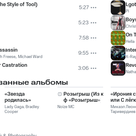
he Style of Tool)
Lgo
5:27
Pi
Boys
5:23
Chris
On 
7:58
Hella
ssassin
Inte
9:55
sh Freese
,
Michael Ward
X-Ra
 Castration
Revo
3:06
Nath
ванные альбомы
«Звезда
Розыгрыш (Из к/
«Ирония с
родилась»
ф «Розыгрыш»)
или С лёг
паром!»
Lady Gaga
,
Bradley
Noize MC
Микаэл Леон
Cooper
Таривердиев