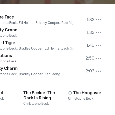
he Face
1:33
tophe Beck
,
Ed Helms
,
Bradley Cooper
,
Rob Riggle
,
Zach Galifianakis
ty Grand
1:33
tophe Beck
id Tiger
1:40
tophe Beck
,
Bradley Cooper
,
Ed Helms
,
Zach Galifianakis
ations
2:50
tophe Beck
ky Charm
2:03
tophe Beck
,
Bradley Cooper
,
Ken Jeong
el
The Seeker: The
The Hangover
Dark Is Rising
eck
Christophe Beck
Christophe Beck