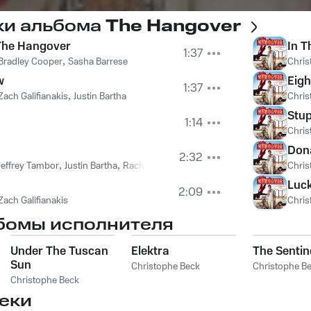
ки альбома
The Hangover
The Hangover
In T
1:37
Bradley Cooper
,
Sasha Barrese
Chris
w
Eigh
1:37
Zach Galifianakis
,
Justin Bartha
Chris
Stup
1:14
Chris
Don
2:32
Jeffrey Tambor
,
Justin Bartha
,
Rachael Harris
,
Ed Helms
Chris
Luc
2:09
Zach Galifianakis
Chris
бомы исполнителя
Under The Tuscan
Elektra
The Sentin
Sun
Christophe Beck
Christophe B
Christophe Beck
еки