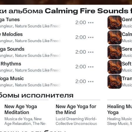
ки альбома
Calming Fire Sounds 
oga Tunes
Gent
2:00
ungleur
,
Nature Sounds Like Freedom
Music
w Melodies
Calm
2:00
ungleur
,
Nature Sounds Like Freedom
Music
oga Sounds
Sere
2:00
ungleur
,
Nature Sounds Like Freedom
Music
a Rhythms
Soft
2:00
ungleur
,
Nature Sounds Like Freedom
Music
 Yoga Music
Tran
2:00
ungleur
,
Nature Sounds Like Freedom
Music
бомы исполнителя
New Age Yoga
New Age Yoga for
Healing Mu
Meditation
the Mind
Yoga
Musica de Yoga
,
New
Lucid Dreaming World-
Healing Music
Age Relaxation
,
The New
Collective Unconscious
Sleep Music
,
Age Meditators
Mind
,
Musica de Yoga
,
Yoga