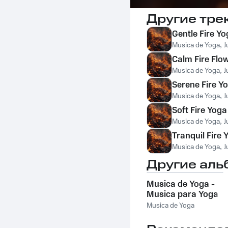
Другие тре
Gentle Fire Y
Musica de Yoga
,
J
Calm Fire Flo
Musica de Yoga
,
J
Serene Fire Y
Musica de Yoga
,
J
Soft Fire Yog
Musica de Yoga
,
J
Tranquil Fire
Musica de Yoga
,
J
Другие аль
Musica de Yoga -
Musica para Yoga
y Musica para
Musica de Yoga
Relajarse y
Meditar