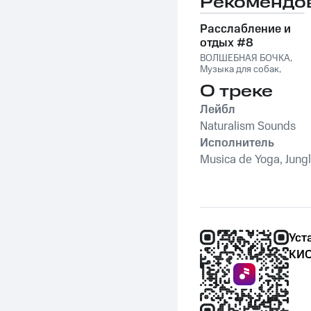
Рекомендо
Расслабление и
отдых #8
ВОЛШЕБНАЯ БОЧКА
,
Музыка для собак
,
Романтическая
О треке
музыка
,
Relax
,
Музыка
для чтения
,
Relax Music
Лейбл
Naturalism Sounds
Исполнитель
Musica de Yoga, Jung
Уст
КИО