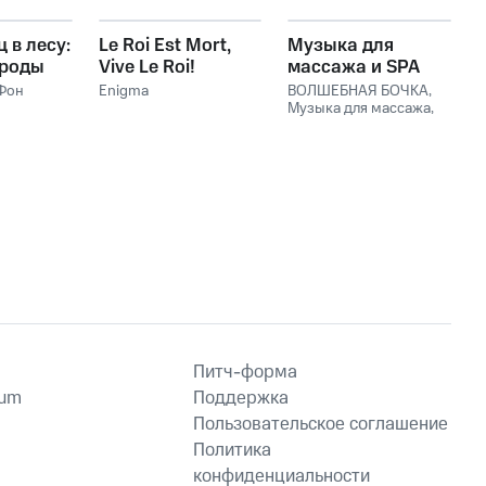
Mind
,
The New Age
Meditators
 в лесу:
Le Roi Est Mort,
Музыка для
ироды
Vive Le Roi!
массажа и SPA
Фон
Enigma
ВОЛШЕБНАЯ БОЧКА
,
ии
Музыка для массажа
,
щая
Музыка для Массажа
Расслабляющая
,
Thai
Massage Music
,
Massage Tribe
,
Massage
Music
Питч-форма
ium
Поддержка
Пользовательское соглашение
Политика
конфиденциальности