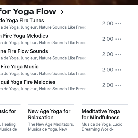
for Yoga Flow
le Yoga Fire Tunes
2:00
a de Yoga
,
Jungleur
,
Nature Sounds Like Freedom
 Fire Yoga Melodies
2:00
a de Yoga
,
Jungleur
,
Nature Sounds Like Freedom
ne Fire Flow Sounds
2:00
a de Yoga
,
Jungleur
,
Nature Sounds Like Freedom
 Fire Yoga Music
2:00
a de Yoga
,
Jungleur
,
Nature Sounds Like Freedom
quil Yoga Fire Melodies
2:00
a de Yoga
,
Jungleur
,
Nature Sounds Like Freedom
sic for
New Age Yoga for
Meditative Yoga
Relaxation
for Mindfulness
,
Healing
The New Age Meditators
,
Musica de Yoga
,
Lucid
Musica de
Musica de Yoga
,
New
Dreaming World-
Age Relaxation
Collective Unconscious