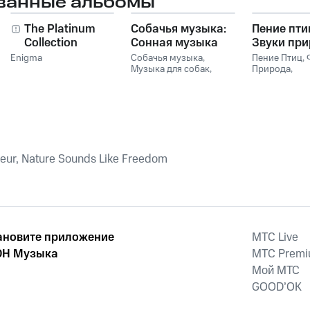
ванные альбомы
New Age Relaxation
The Platinum
Собачья музыка:
Пение птиц
Collection
Сонная музыка
Звуки пр
для собак и
для сна и
Enigma
Собачья музыка
,
Пение Птиц
,
музыка для
Музыка для собак
,
релаксац
Природа
,
Сонная музыка для
Расслабляю
релаксации собак
собак
медицина
leur, Nature Sounds Like Freedom
ановите приложение
MTС Live
Н Музыка
MTС Prem
Мой МТС
GOOD’OK