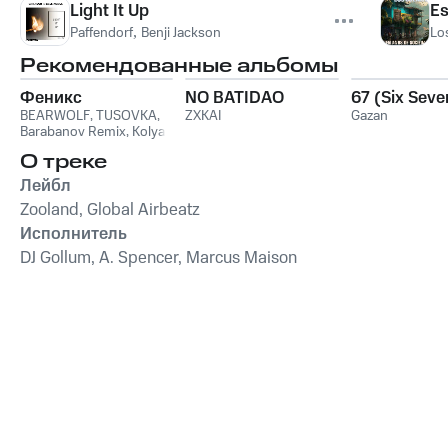
Light It Up
Es
Paffendorf
,
Benji Jackson
Lo
Рекомендованные альбомы
Феникс
NO BATIDAO
67 (Six Seve
BEARWOLF
,
TUSOVKA
,
ZXKAI
Gazan
Barabanov Remix
,
Kolya
Funk
,
WXREAD
,
Emio
О треке
Лейбл
Zooland, Global Airbeatz
Исполнитель
DJ Gollum, A. Spencer, Marcus Maison