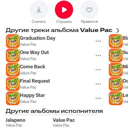
Скачать
Слушать
Нравится
Другие треки альбома
Value Pac
Graduation Day
Bl
Value Pac
Va
One Way Out
Su
Value Pac
Va
Come Back
Mi
Value Pac
Va
Final Request
D
Value Pac
Va
Happy Star
L
Value Pac
Va
Другие альбомы исполнителя
Jalapeno
Value Pac
Value Pac
Value Pac