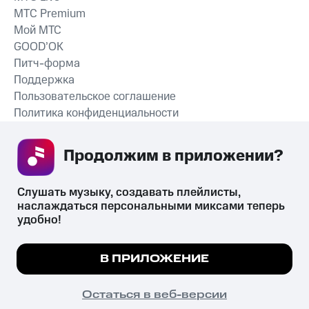
MTС Premium
Мой МТС
GOOD’OK
Питч-форма
Поддержка
Пользовательское соглашение
Политика конфиденциальности
Рекомендательные технологии
Продолжим в приложении? 
СКАЧАТЬ ПРИЛОЖЕНИЕ
Слушать музыку, создавать плейлисты, 
наслаждаться персональными миксами теперь 
удобно!
Незаконное потребление наркотических средств,
психотропных веществ, их аналогов причиняет вред здоровью,
Мы используем куки, чтобы на сайте все
В ПРИЛОЖЕНИЕ
их незаконный оборот запрещён и влечёт установленную
работало.
Подробнее
законодательством ответственность.
© 2026 ООО «КИОН».
ПОНЯТНО
Остаться в веб-версии
Все права защищены
18+