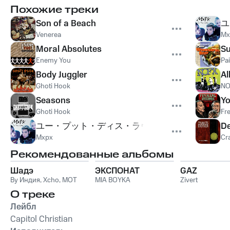
Похожие треки
Son of a Beach
ユ
Venerea
Mx
Moral Absolutes
S
Enemy You
Pa
Body Juggler
Al
Ghoti Hook
NO
Seasons
Yo
Ghoti Hook
Fr
ユー・プット・ディス・ラヴ・イン・マイ・ハー
De
Mxpx
Cr
Рекомендованные альбомы
Шадэ
ЭКСПОНАТ
GAZ
By Индия
,
Xcho
,
MOT
MIA BOYKA
Zivert
О треке
Лейбл
Capitol Christian