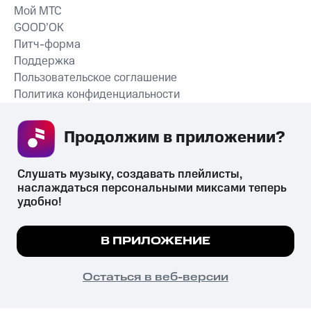
Мой МТС
GOOD’OK
Питч-форма
Поддержка
Пользовательское соглашение
Политика конфиденциальности
Рекомендательные технологии
Продолжим в приложении? 
СКАЧАТЬ ПРИЛОЖЕНИЕ
Слушать музыку, создавать плейлисты, 
наслаждаться персональными миксами теперь 
удобно!
Незаконное потребление наркотических средств,
психотропных веществ, их аналогов причиняет вред здоровью,
Мы используем куки, чтобы на сайте все
В ПРИЛОЖЕНИЕ
их незаконный оборот запрещён и влечёт установленную
работало.
Подробнее
законодательством ответственность.
© 2026 ООО «КИОН».
ПОНЯТНО
Остаться в веб-версии
Все права защищены
18+
Главная
В приложение
Избранное