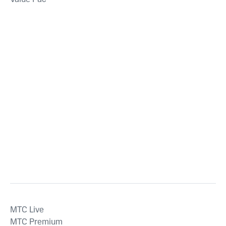
MTС Live
MTС Premium