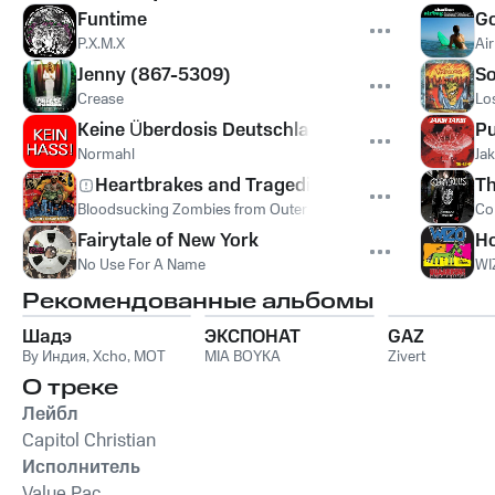
Funtime
Go
P.X.M.X
Ai
Jenny (867-5309)
So
Crease
Lo
Keine Überdosis Deutschland
Pu
Normahl
Jak
Heartbrakes and Tragedies
Th
Bloodsucking Zombies from Outer Space
Co
Fairytale of New York
Ho
No Use For A Name
WI
Рекомендованные альбомы
Шадэ
ЭКСПОНАТ
GAZ
By Индия
,
Xcho
,
MOT
MIA BOYKA
Zivert
О треке
Лейбл
Capitol Christian
Исполнитель
Value Pac