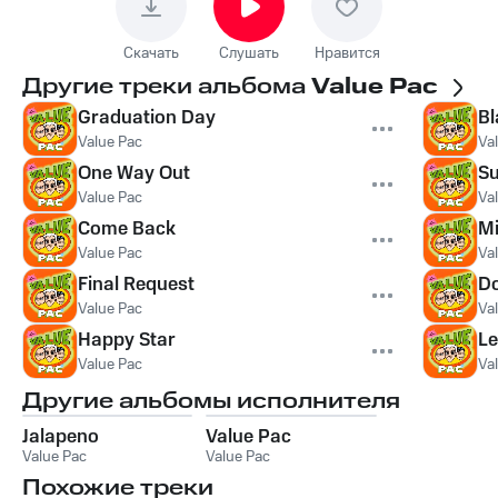
Скачать
Слушать
Нравится
Другие треки альбома
Value Pac
Graduation Day
Bl
Value Pac
Va
One Way Out
Su
Value Pac
Va
Come Back
Mi
Value Pac
Va
Final Request
D
Value Pac
Va
Happy Star
L
Value Pac
Va
Другие альбомы исполнителя
Jalapeno
Value Pac
Value Pac
Value Pac
Похожие треки