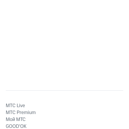
MTС Live
MTС Premium
Мой МТС
GOOD’OK