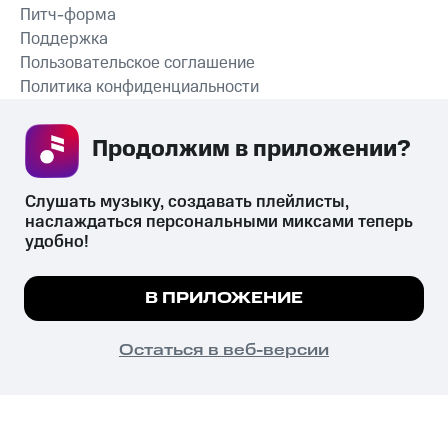
Питч-форма
Поддержка
Пользовательское соглашение
Политика конфиденциальности
Рекомендательные технологии
Продолжим в приложении? 
СКАЧАТЬ ПРИЛОЖЕНИЕ
Слушать музыку, создавать плейлисты, 
наслаждаться персональными миксами теперь 
удобно!
Незаконное потребление наркотических средств,
психотропных веществ, их аналогов причиняет вред здоровью,
Мы используем куки, чтобы на сайте все
В ПРИЛОЖЕНИЕ
их незаконный оборот запрещён и влечёт установленную
работало.
Подробнее
законодательством ответственность.
© 2026 ООО «КИОН».
ПОНЯТНО
Остаться в веб-версии
Все права защищены
18+
Главная
В приложение
Избранное