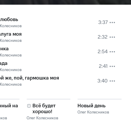
 любовь
3:37
 Колесников
алуга моя
2:32
 Колесников
анка
2:54
 Колесников
ада
2:41
 Колесников
й же, пой, гармошка моя
3:40
 Колесников
нный на
Всё будет
Новый день
хорошо!
Олег Колесников
иков
Олег Колесников