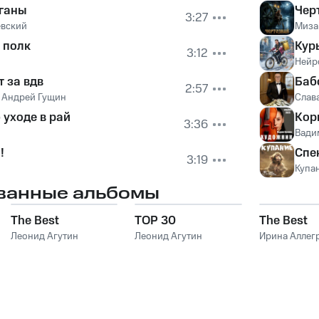
аганы
Чер
3:27
евский
Миза
 полк
Кур
3:12
Нейр
т за вдв
Баб
2:57
,
Андрей Гущин
Слав
 уходе в рай
Кор
3:36
Вади
!
Спе
3:19
Купа
ванные альбомы
The Best
TOP 30
The Best
Леонид Агутин
Леонид Агутин
Ирина Аллег