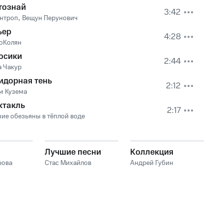
тознай
3:42
нтроп
,
Вещун Перунович
ьер
4:28
оКолян
осики
2:44
а Чакур
идорная тень
2:12
м Кузема
ктакль
2:17
ние обезьяны в тёплой воде
Лучшие песни
Коллекция
рова
Стас Михайлов
Андрей Губин