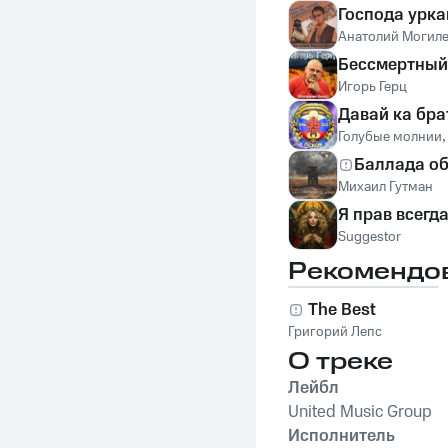
Господа урк
Анатолий Могил
Бессмертный
Игорь Герц
Давай ка бра
Голубые молнии
Баллада об
Михаил Гутман
Я прав всегда
Suggestor
Рекомендо
The Best
Григорий Лепс
О треке
Лейбл
United Music Group
Исполнитель