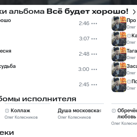
ки альбома
Всё будет хорошо!
рошо
Про
2:46
Олег
К
3:07
Олег
песня
Таг
2:48
Олег
судьба
Зас
3:00
Олег
По
2:45
Олег
бомы исполнителя
Коллаж
Душа московская
Обречё
любовь
Олег Колесников
Олег Колесников
Олег Колесн
еки