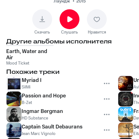
Лаундж
2015
Скачать
Слушать
Нравится
Другие альбомы исполнителя
Earth, Water and
Air
Mood Ticket
Похожие треки
Myriad I
Un
SilMi
Av
Passion and Hope
In
B-Zet
Th
Ingmar Bergman
Fr
HD Substance
Da
Captain Sault Debaurans
Se
Jean Marc Vignolo
Eit