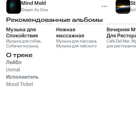
Mind Meld
St
Dream As One
Jo
Рекомендованные альбомы
Музыка для
Нежная
Вечерняя М
Спокойствия
массажная
Для Рестор
Кошек
Музыка для собак
,
музыка для
Музыка для массажа
,
Vol. 1
Café Del Mar
,
М
Собачья музыка
,
Музыка для тайского
для ресторано
глубокого
Музыка для кошек
,
массажа
,
Музыка для
Спокойная фо
расслабления и
О треке
Музыка для сна
Массажа Спа
,
Музыка
музыка
спа отдыха
домашних животных
,
для Массажа
Лейбл
Музыка для йоги
,
Spa
Расслабляющая
Uxmal
Исполнитель
Mood Ticket