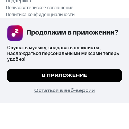
Поддержка
Пользовательское соглашение
Политика конфиденциальности
Рекомендательные технологии
Продолжим в приложении? 
СКАЧАТЬ ПРИЛОЖЕНИЕ
Слушать музыку, создавать плейлисты, 
наслаждаться персональными миксами теперь 
удобно!
Незаконное потребление наркотических средств,
психотропных веществ, их аналогов причиняет вред здоровью,
Мы используем куки, чтобы на сайте все
В ПРИЛОЖЕНИЕ
их незаконный оборот запрещён и влечёт установленную
работало.
Подробнее
законодательством ответственность.
© 2026 ООО «КИОН».
ПОНЯТНО
Остаться в веб-версии
Все права защищены
18+
Главная
В приложение
Избранное