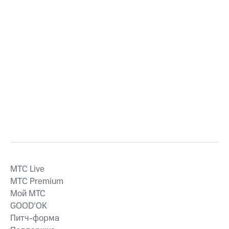
MTС Live
MTС Premium
Мой МТС
GOOD’OK
Питч-форма