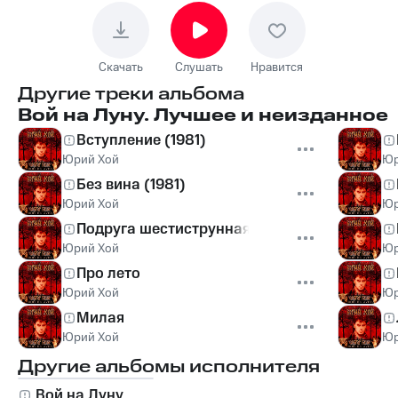
Скачать
Слушать
Нравится
Другие треки альбома
Вой на Луну. Лучшее и неизданное
Вступление (1981)
Юрий Хой
Юр
Без вина (1981)
Юрий Хой
Юр
Подруга шестиструнная
Юрий Хой
Юр
Про лето
Юрий Хой
Юр
Милая
Юрий Хой
Юр
Другие альбомы исполнителя
Вой на Луну.