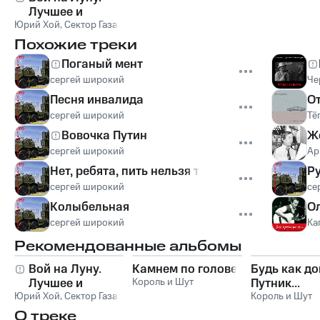
Лучшее и
Юрий Хой
неизданное
,
Сектор Газа
Похожие треки
Поганый мент
сергей широкий
Че
Песня инвалида
От
сергей широкий
Тё
Вовочка Путин
Ж
сергей широкий
Ар
Нет, ребята, пить нельзя так!
Ру
сергей широкий
се
Колыбельная
Ол
сергей широкий
Ка
Рекомендованные альбомы
Вой на Луну.
Камнем по голове
Будь как до
Лучшее и
Король и Шут
Путник...
Юрий Хой
неизданное
,
Сектор Газа
Король и Шут
О треке