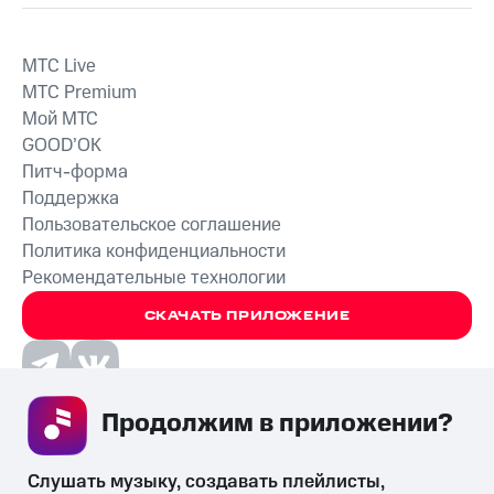
MTС Live
MTС Premium
Мой МТС
GOOD’OK
Питч-форма
Поддержка
Пользовательское соглашение
Политика конфиденциальности
Рекомендательные технологии
СКАЧАТЬ ПРИЛОЖЕНИЕ
Продолжим в приложении? 
Незаконное потребление наркотических средств,
психотропных веществ, их аналогов причиняет вред здоровью,
Слушать музыку, создавать плейлисты, 
их незаконный оборот запрещён и влечёт установленную