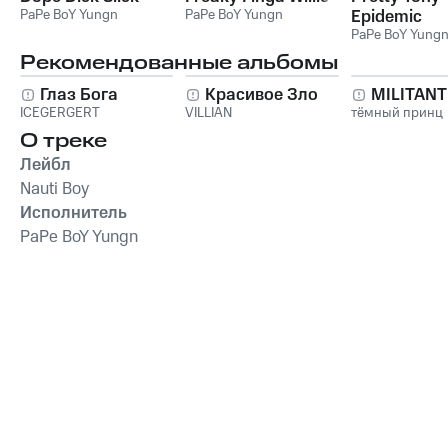
PaPe BoY Yungn
PaPe BoY Yungn
Epidemic
PaPe BoY Yung
Рекомендованные альбомы
Глаз Бога
Красивое Зло
MILITAN
ICEGERGERT
VILLIAN
тёмный принц
О треке
Лейбл
Nauti Boy
Исполнитель
PaPe BoY Yungn