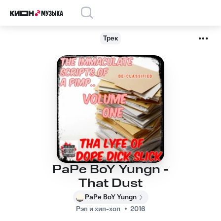
Трек
PaPe BoY Yungn -
That Dust
PaPe BoY Yungn
Рэп и хип-хоп
2016