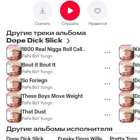
Скачать
Слушать
Нравится
Другие треки альбома
Dope Dick Slick
1800 Real Nigga Roll Call..
Ki
PaPe BoY Yungn
Pa
Bout It Bout It
Vo
PaPe BoY Yungn
Pa
So Foriegn
Do
PaPe BoY Yungn
Pa
These Boys Move Weight
Do
PaPe BoY Yungn
Pa
That Dust
Pi
PaPe BoY Yungn
Pa
Другие альбомы исполнителя
Dope Dick Slick
Freaky Finga Willie
Pretty Tony