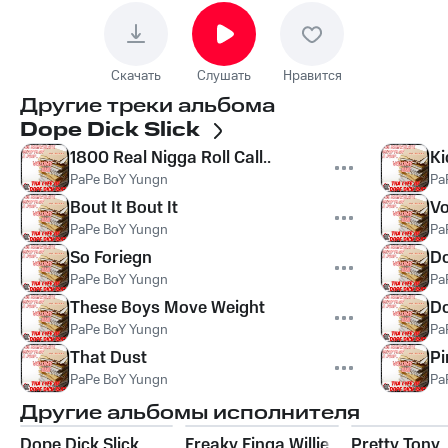
Скачать
Слушать
Нравится
Другие треки альбома
Dope Dick Slick
1800 Real Nigga Roll Call..
Ki
PaPe BoY Yungn
Pa
Bout It Bout It
Vo
PaPe BoY Yungn
Pa
So Foriegn
Do
PaPe BoY Yungn
Pa
These Boys Move Weight
Do
PaPe BoY Yungn
Pa
That Dust
Pi
PaPe BoY Yungn
Pa
Другие альбомы исполнителя
Dope Dick Slick
Freaky Finga Willie
Pretty Tony