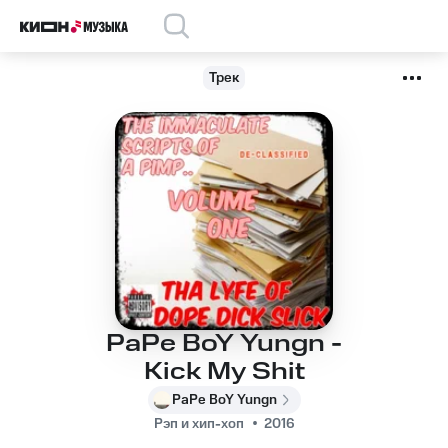
Трек
PaPe BoY Yungn -
Kick My Shit
PaPe BoY Yungn
Рэп и хип-хоп
2016