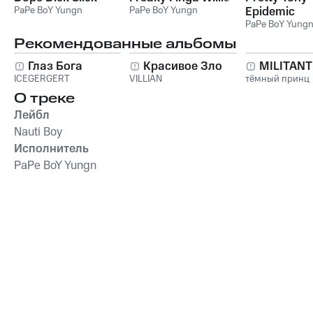
PaPe BoY Yungn
PaPe BoY Yungn
Epidemic
PaPe BoY Yung
Рекомендованные альбомы
Глаз Бога
Красивое Зло
MILITAN
ICEGERGERT
VILLIAN
тёмный принц
О треке
Лейбл
Nauti Boy
Исполнитель
PaPe BoY Yungn