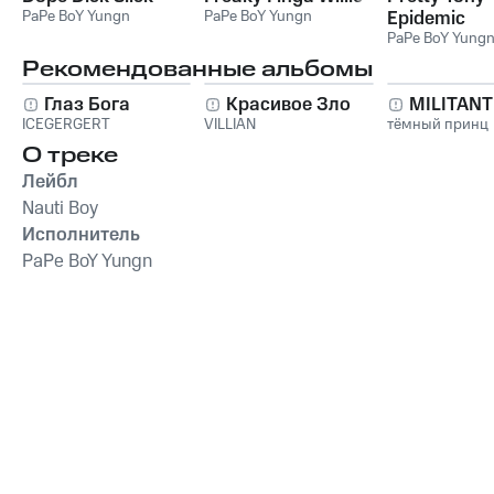
PaPe BoY Yungn
PaPe BoY Yungn
Epidemic
PaPe BoY Yung
Рекомендованные альбомы
Глаз Бога
Красивое Зло
MILITAN
ICEGERGERT
VILLIAN
тёмный принц
О треке
Лейбл
Nauti Boy
Исполнитель
PaPe BoY Yungn