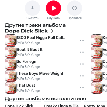
Скачать
Слушать
Нравится
Другие треки альбома
Dope Dick Slick
1800 Real Nigga Roll Call..
Ki
PaPe BoY Yungn
Pa
Bout It Bout It
Vo
PaPe BoY Yungn
Pa
So Foriegn
Do
PaPe BoY Yungn
Pa
These Boys Move Weight
Do
PaPe BoY Yungn
Pa
That Dust
Pi
PaPe BoY Yungn
Pa
Другие альбомы исполнителя
Dope Dick Slick
Freaky Finga Willie
Pretty Tony