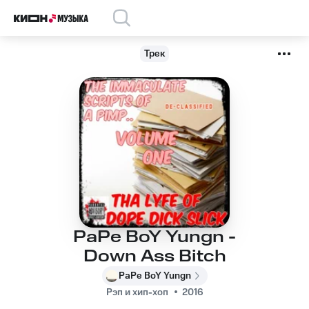
Трек
PaPe BoY Yungn -
Down Ass Bitch
PaPe BoY Yungn
Рэп и хип-хоп
2016